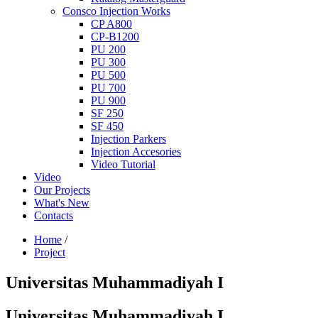
Consco Injection Works
CP A800
CP-B1200
PU 200
PU 300
PU 500
PU 700
PU 900
SF 250
SF 450
Injection Parkers
Injection Accesories
Video Tutorial
Video
Our Projects
What's New
Contacts
Home
/
Project
Universitas Muhammadiyah I
Universitas Muhammadiyah I