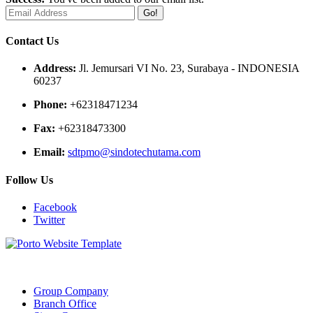
Go!
Contact Us
Address:
Jl. Jemursari VI No. 23, Surabaya - INDONESIA
60237
Phone:
+62318471234
Fax:
+62318473300
Email:
sdtpmo@sindotechutama.com
Follow Us
Facebook
Twitter
Web created and developed by Sindotech Utama.
Group Company
Branch Office