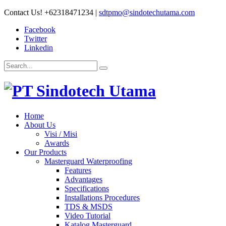
Contact Us!
+62318471234
|
sdtpmo@sindotechutama.com
Facebook
Twitter
Linkedin
Home
About Us
Visi / Misi
Awards
Our Products
Masterguard Waterproofing
Features
Advantages
Specifications
Installations Procedures
TDS & MSDS
Video Tutorial
Katalog Masterguard