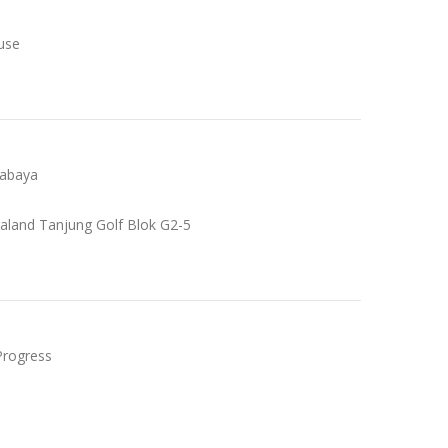
use
rabaya
traland Tanjung Golf Blok G2-5
 Progress