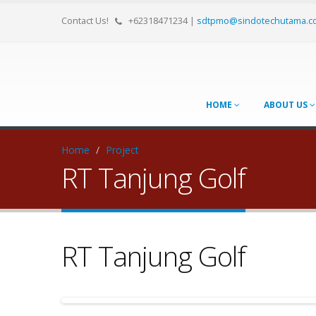
Contact Us!
+62318471234
|
sdtpmo@sindotechutama.c
HOME
ABOUT US
Home
/
Project
RT Tanjung Golf
RT Tanjung Golf