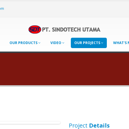
om
OUR PRODUCTS
VIDEO
OUR PROJECTS
WHAT'S
Project
Details