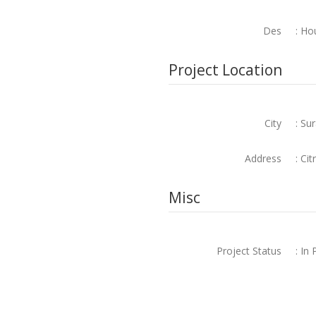
Des
: Ho
Project Location
City
: Su
Address
: Ci
Misc
Project Status
: In