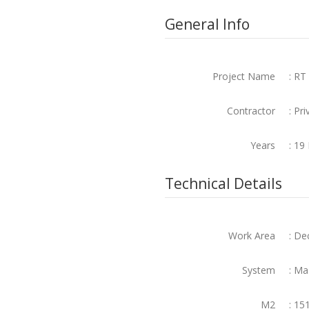
General Info
Project Name
: RT
Contractor
: Pri
Years
: 19
Technical Details
Work Area
: De
System
: Ma
M2
: 15