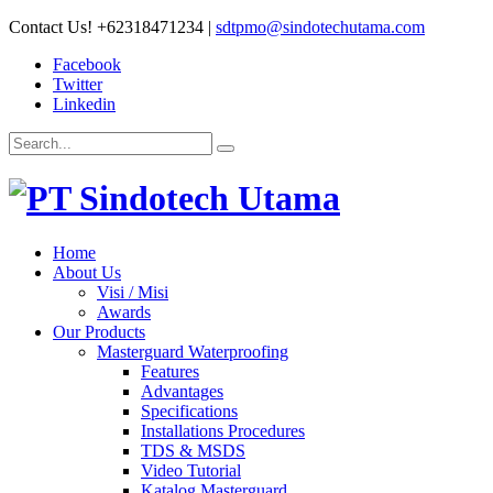
Contact Us!
+62318471234
|
sdtpmo@sindotechutama.com
Facebook
Twitter
Linkedin
Home
About Us
Visi / Misi
Awards
Our Products
Masterguard Waterproofing
Features
Advantages
Specifications
Installations Procedures
TDS & MSDS
Video Tutorial
Katalog Masterguard