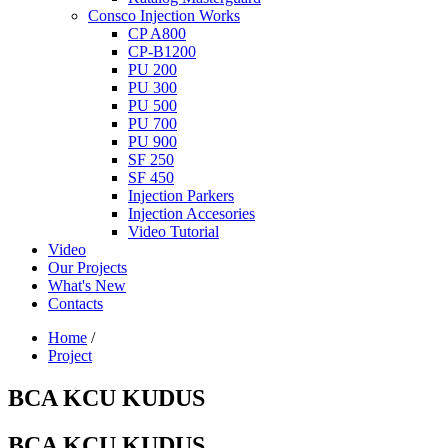
Consco Injection Works
CP A800
CP-B1200
PU 200
PU 300
PU 500
PU 700
PU 900
SF 250
SF 450
Injection Parkers
Injection Accesories
Video Tutorial
Video
Our Projects
What's New
Contacts
Home
/
Project
BCA KCU KUDUS
BCA KCU KUDUS