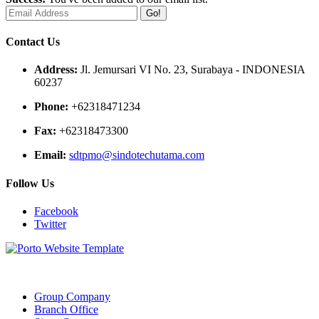
Go!
Contact Us
Address:
Jl. Jemursari VI No. 23, Surabaya - INDONESIA
60237
Phone:
+62318471234
Fax:
+62318473300
Email:
sdtpmo@sindotechutama.com
Follow Us
Facebook
Twitter
Web created and developed by Sindotech Utama.
Group Company
Branch Office