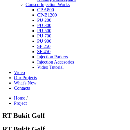
Consco Injection Works
CP A800
CP-B1200
PU 200
PU 300
PU 500
PU 700
PU 900
SF 250
SF 450
Injection Parkers
Injection Accesories
Video Tutorial
Video
Our Projects
What's New
Contacts
Home
/
Project
RT Bukit Golf
RT Bukit Golf