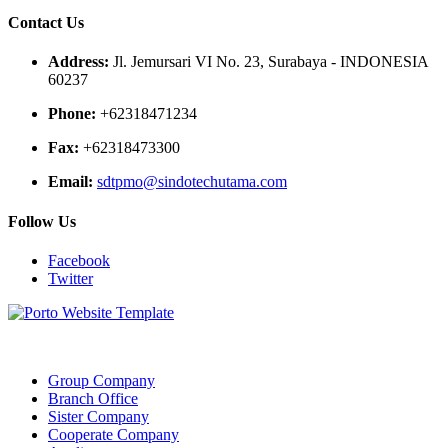
Contact Us
Address:
Jl. Jemursari VI No. 23, Surabaya - INDONESIA
60237
Phone:
+62318471234
Fax:
+62318473300
Email:
sdtpmo@sindotechutama.com
Follow Us
Facebook
Twitter
Web created and developed by Sindotech Utama.
Group Company
Branch Office
Sister Company
Cooperate Company