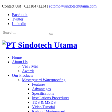
Contact Us!
+62318471234
|
sdtpmo@sindotechutama.com
Facebook
Twitter
Linkedin
Home
About Us
Visi / Misi
Awards
Our Products
Masterguard Waterproofing
Features
Advantages
Specifications
Installations Procedures
TDS & MSDS
Video Tutorial
Katalog Masterguard