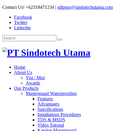
Contact Us!
+62318471234
|
sdtpmo@sindotechutama.com
Facebook
Twitter
Linkedin
Home
About Us
Visi / Misi
Awards
Our Products
Masterguard Waterproofing
Features
Advantages
Specifications
Installations Procedures
TDS & MSDS
Video Tutorial
Katalog Masterguard