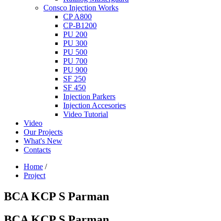
Consco Injection Works
CP A800
CP-B1200
PU 200
PU 300
PU 500
PU 700
PU 900
SF 250
SF 450
Injection Parkers
Injection Accesories
Video Tutorial
Video
Our Projects
What's New
Contacts
Home
/
Project
BCA KCP S Parman
BCA KCP S Parman