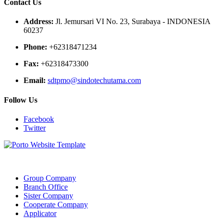
Contact Us
Address:
Jl. Jemursari VI No. 23, Surabaya - INDONESIA
60237
Phone:
+62318471234
Fax:
+62318473300
Email:
sdtpmo@sindotechutama.com
Follow Us
Facebook
Twitter
Web created and developed by Sindotech Utama.
Group Company
Branch Office
Sister Company
Cooperate Company
Applicator