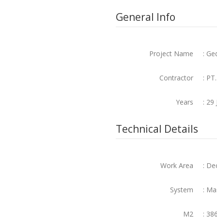
General Info
Project Name
: G
Contractor
: PT
Years
: 29
Technical Details
Work Area
: De
System
: Ma
M2
: 38