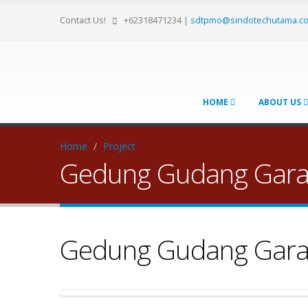
Contact Us!
+62318471234
|
sdtpmo@sindotechutama.c
HOME
ABOUT US
Home
/
Project
Gedung Gudang Gara
Gedung Gudang Gara