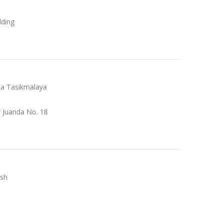
lding
ta Tasikmalaya
 Ir Juanda No. 18
ish