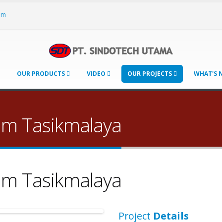
om
OUR PRODUCTS
VIDEO
OUR PROJECTS
WHAT'S
m Tasikmalaya
m Tasikmalaya
Project
Details