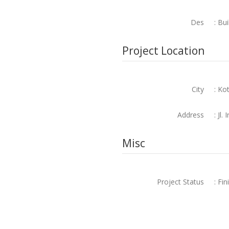
Des
: Bui
Project Location
City
: Ko
Address
: Jl.
Misc
Project Status
: Fin