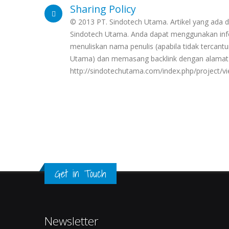
Sharing Policy
© 2013 PT. Sindotech Utama. Artikel yang ada di
Sindotech Utama. Anda dapat menggunakan info
menuliskan nama penulis (apabila tidak terca
Utama) dan memasang backlink dengan alamat
http://sindotechutama.com/index.php/project
Get in Touch
Newsletter