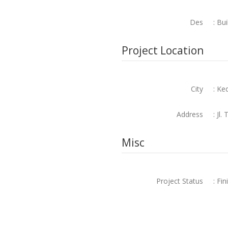
Des
: Bui
Project Location
City
: Ked
Address
: Jl.
Misc
Project Status
: Fin