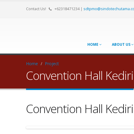
Contact Us!
+62318471234
|
sdtpmo@sindotechutama.c
HOME
ABOUT US
Home
/
Project
Convention Hall Kediri
Convention Hall Kediri