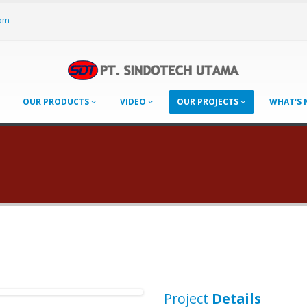
om
OUR PRODUCTS
VIDEO
OUR PROJECTS
WHAT'S
Project
Details