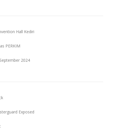
nvention Hall Kediri
nas PERKIM
 September 2024
ck
sterguard Exposed
2