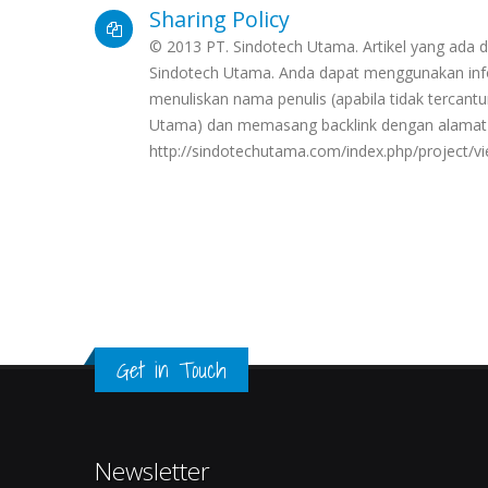
Sharing Policy
© 2013 PT. Sindotech Utama. Artikel yang ada di
Sindotech Utama. Anda dapat menggunakan info
menuliskan nama penulis (apabila tidak terca
Utama) dan memasang backlink dengan alamat
http://sindotechutama.com/index.php/project/vi
Get in Touch
Newsletter