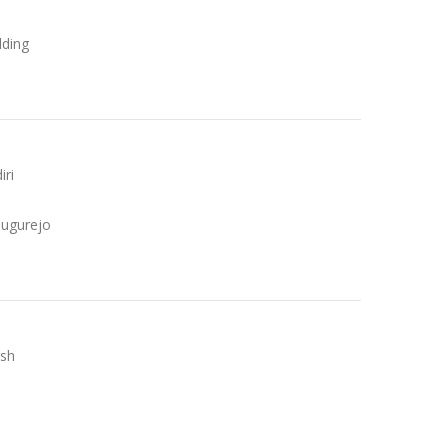
lding
iri
 Tugurejo
ish