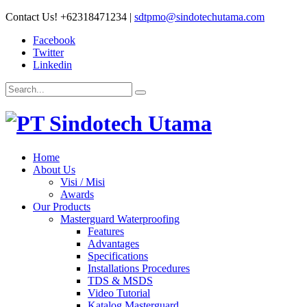
Contact Us!
+62318471234
|
sdtpmo@sindotechutama.com
Facebook
Twitter
Linkedin
Home
About Us
Visi / Misi
Awards
Our Products
Masterguard Waterproofing
Features
Advantages
Specifications
Installations Procedures
TDS & MSDS
Video Tutorial
Katalog Masterguard