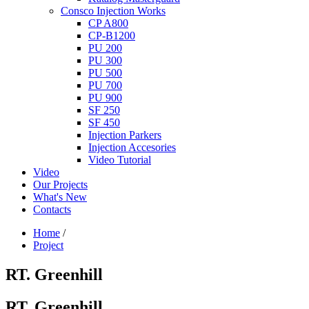
Consco Injection Works
CP A800
CP-B1200
PU 200
PU 300
PU 500
PU 700
PU 900
SF 250
SF 450
Injection Parkers
Injection Accesories
Video Tutorial
Video
Our Projects
What's New
Contacts
Home
/
Project
RT. Greenhill
RT. Greenhill