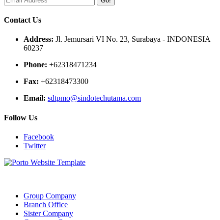
Go!
Contact Us
Address:
Jl. Jemursari VI No. 23, Surabaya - INDONESIA
60237
Phone:
+62318471234
Fax:
+62318473300
Email:
sdtpmo@sindotechutama.com
Follow Us
Facebook
Twitter
Web created and developed by Sindotech Utama.
Group Company
Branch Office
Sister Company