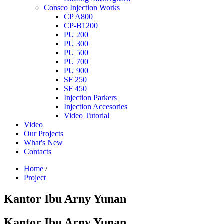
Consco Injection Works
CP A800
CP-B1200
PU 200
PU 300
PU 500
PU 700
PU 900
SF 250
SF 450
Injection Parkers
Injection Accesories
Video Tutorial
Video
Our Projects
What's New
Contacts
Home
/
Project
Kantor Ibu Arny Yunan
Kantor Ibu Arny Yunan