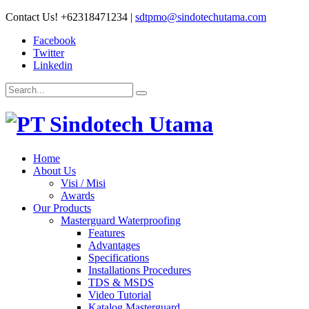
Contact Us!
+62318471234
|
sdtpmo@sindotechutama.com
Facebook
Twitter
Linkedin
Home
About Us
Visi / Misi
Awards
Our Products
Masterguard Waterproofing
Features
Advantages
Specifications
Installations Procedures
TDS & MSDS
Video Tutorial
Katalog Masterguard