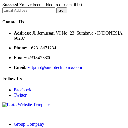
Success!
You've been added to our email list.
Go!
Contact Us
Address:
Jl. Jemursari VI No. 23, Surabaya - INDONESIA
60237
Phone:
+62318471234
Fax:
+62318473300
Email:
sdtpmo@sindotechutama.com
Follow Us
Facebook
Twitter
Web created and developed by Sindotech Utama.
Group Company