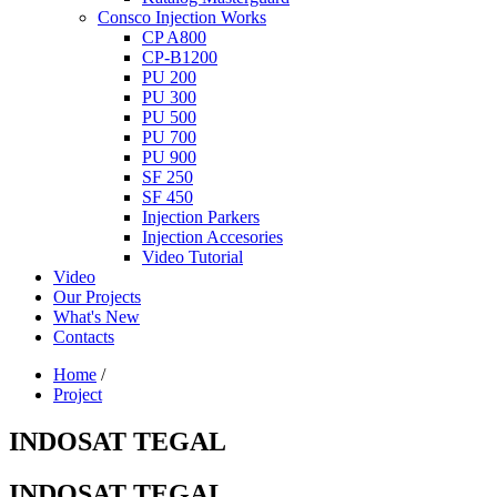
Consco Injection Works
CP A800
CP-B1200
PU 200
PU 300
PU 500
PU 700
PU 900
SF 250
SF 450
Injection Parkers
Injection Accesories
Video Tutorial
Video
Our Projects
What's New
Contacts
Home
/
Project
INDOSAT TEGAL
INDOSAT TEGAL