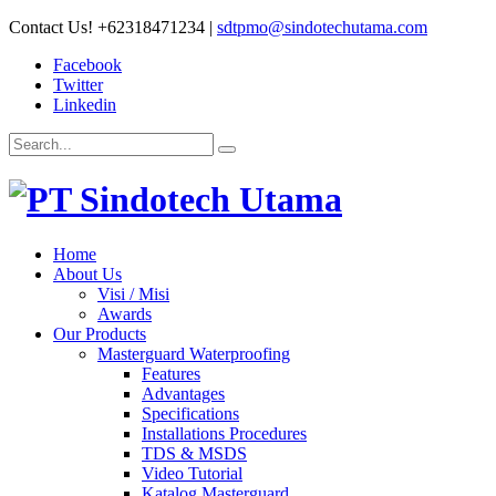
Contact Us!
+62318471234
|
sdtpmo@sindotechutama.com
Facebook
Twitter
Linkedin
Home
About Us
Visi / Misi
Awards
Our Products
Masterguard Waterproofing
Features
Advantages
Specifications
Installations Procedures
TDS & MSDS
Video Tutorial
Katalog Masterguard