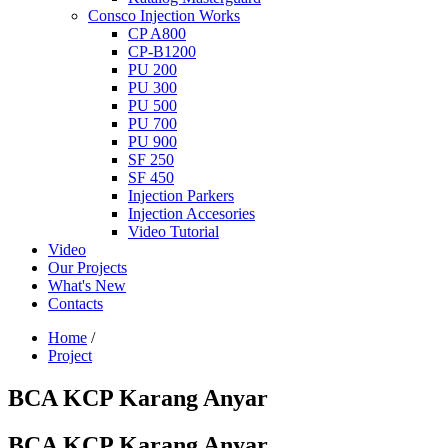
Consco Injection Works
CP A800
CP-B1200
PU 200
PU 300
PU 500
PU 700
PU 900
SF 250
SF 450
Injection Parkers
Injection Accesories
Video Tutorial
Video
Our Projects
What's New
Contacts
Home
/
Project
BCA KCP Karang Anyar
BCA KCP Karang Anyar