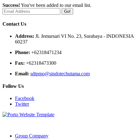
Success!
You've been added to our email list.
Go!
Contact Us
Address:
Jl. Jemursari VI No. 23, Surabaya - INDONESIA
60237
Phone:
+62318471234
Fax:
+62318473300
Email:
sdtpmo@sindotechutama.com
Follow Us
Facebook
Twitter
Web created and developed by Sindotech Utama.
Group Company