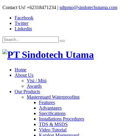
Contact Us!
+62318471234
|
sdtpmo@sindotechutama.com
Facebook
Twitter
Linkedin
Home
About Us
Visi / Misi
Awards
Our Products
Masterguard Waterproofing
Features
Advantages
Specifications
Installations Procedures
TDS & MSDS
Video Tutorial
Katalog Masterguard