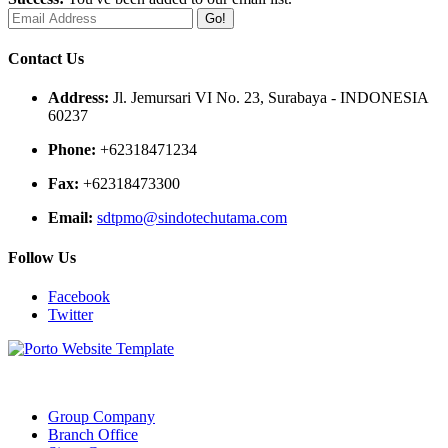
Go!
Contact Us
Address:
Jl. Jemursari VI No. 23, Surabaya - INDONESIA
60237
Phone:
+62318471234
Fax:
+62318473300
Email:
sdtpmo@sindotechutama.com
Follow Us
Facebook
Twitter
Web created and developed by Sindotech Utama.
Group Company
Branch Office