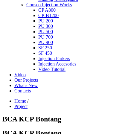
Consco Injection Works
CP A800
CP-B1200
PU 200
PU 300
PU 500
PU 700
PU 900
SF 250
SF 450
Injection Parkers
Injection Accesories
Video Tutorial
Video
Our Projects
What's New
Contacts
Home
/
Project
BCA KCP Bontang
BCA KCP Bontang