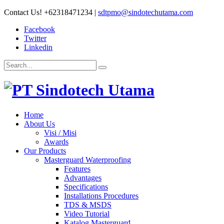
Contact Us!
+62318471234
|
sdtpmo@sindotechutama.com
Facebook
Twitter
Linkedin
Home
About Us
Visi / Misi
Awards
Our Products
Masterguard Waterproofing
Features
Advantages
Specifications
Installations Procedures
TDS & MSDS
Video Tutorial
Katalog Masterguard