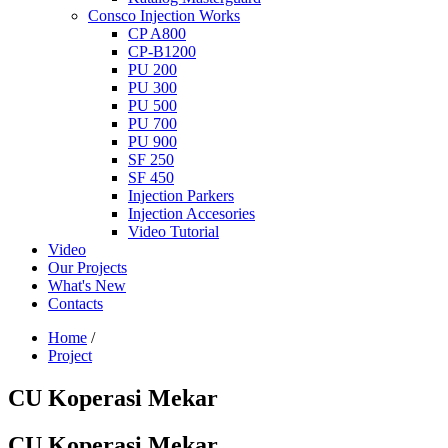
Consco Injection Works
CP A800
CP-B1200
PU 200
PU 300
PU 500
PU 700
PU 900
SF 250
SF 450
Injection Parkers
Injection Accesories
Video Tutorial
Video
Our Projects
What's New
Contacts
Home
/
Project
CU Koperasi Mekar
CU Koperasi Mekar