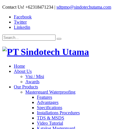
Contact Us!
+62318471234
|
sdtpmo@sindotechutama.com
Facebook
Twitter
Linkedin
Home
About Us
Visi / Misi
Awards
Our Products
Masterguard Waterproofing
Features
Advantages
Specifications
Installations Procedures
TDS & MSDS
Video Tutorial
Katalog Masterguard