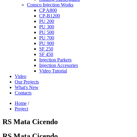
Consco Injection Works
CP A800
CP-B1200
PU 200
PU 300
PU 500
PU 700
PU 900
SF 250
SF 450
Injection Parkers
Injection Accesories
Video Tutorial
Video
Our Projects
What's New
Contacts
Home
/
Project
RS Mata Cicendo
RS Mata Cicendo