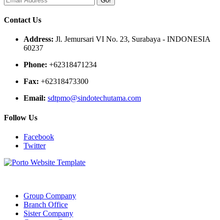
Go!
Contact Us
Address:
Jl. Jemursari VI No. 23, Surabaya - INDONESIA
60237
Phone:
+62318471234
Fax:
+62318473300
Email:
sdtpmo@sindotechutama.com
Follow Us
Facebook
Twitter
Web created and developed by Sindotech Utama.
Group Company
Branch Office
Sister Company