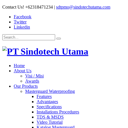
Contact Us!
+62318471234
|
sdtpmo@sindotechutama.com
Facebook
Twitter
Linkedin
Home
About Us
Visi / Misi
Awards
Our Products
Masterguard Waterproofing
Features
Advantages
Specifications
Installations Procedures
TDS & MSDS
Video Tutorial
Katalog Masterguard