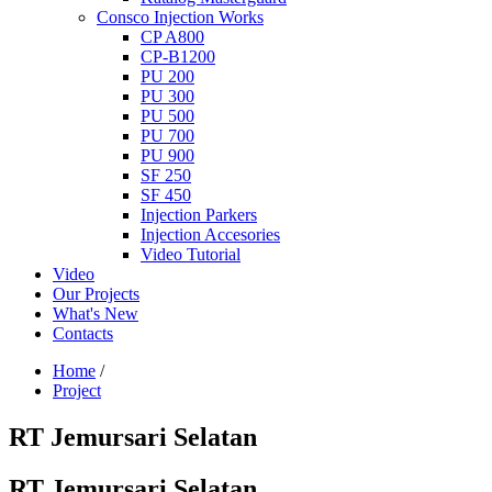
Consco Injection Works
CP A800
CP-B1200
PU 200
PU 300
PU 500
PU 700
PU 900
SF 250
SF 450
Injection Parkers
Injection Accesories
Video Tutorial
Video
Our Projects
What's New
Contacts
Home
/
Project
RT Jemursari Selatan
RT Jemursari Selatan