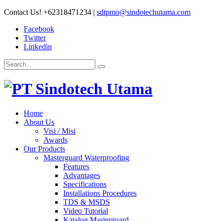
Contact Us!
+62318471234
|
sdtpmo@sindotechutama.com
Facebook
Twitter
Linkedin
Home
About Us
Visi / Misi
Awards
Our Products
Masterguard Waterproofing
Features
Advantages
Specifications
Installations Procedures
TDS & MSDS
Video Tutorial
Katalog Masterguard