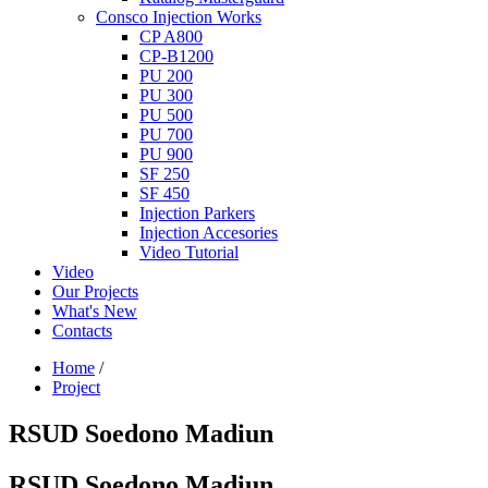
Consco Injection Works
CP A800
CP-B1200
PU 200
PU 300
PU 500
PU 700
PU 900
SF 250
SF 450
Injection Parkers
Injection Accesories
Video Tutorial
Video
Our Projects
What's New
Contacts
Home
/
Project
RSUD Soedono Madiun
RSUD Soedono Madiun