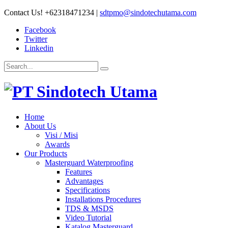
Contact Us!
+62318471234
|
sdtpmo@sindotechutama.com
Facebook
Twitter
Linkedin
Home
About Us
Visi / Misi
Awards
Our Products
Masterguard Waterproofing
Features
Advantages
Specifications
Installations Procedures
TDS & MSDS
Video Tutorial
Katalog Masterguard