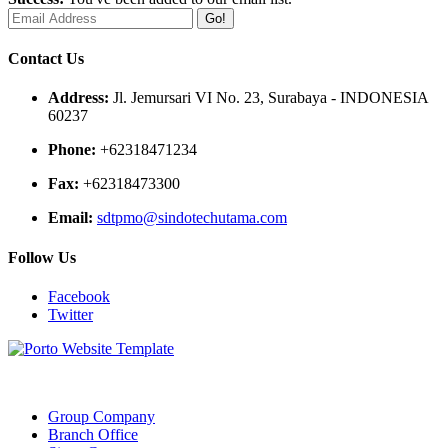
Go!
Contact Us
Address:
Jl. Jemursari VI No. 23, Surabaya - INDONESIA
60237
Phone:
+62318471234
Fax:
+62318473300
Email:
sdtpmo@sindotechutama.com
Follow Us
Facebook
Twitter
Web created and developed by Sindotech Utama.
Group Company
Branch Office