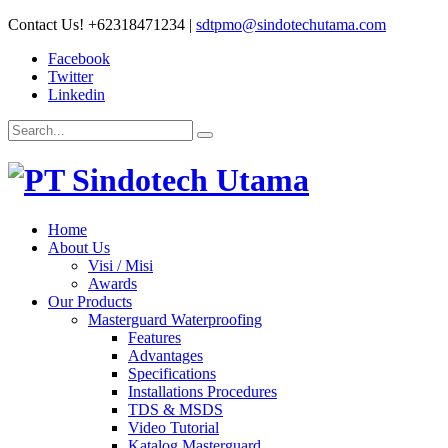
Contact Us!
+62318471234
|
sdtpmo@sindotechutama.com
Facebook
Twitter
Linkedin
Home
About Us
Visi / Misi
Awards
Our Products
Masterguard Waterproofing
Features
Advantages
Specifications
Installations Procedures
TDS & MSDS
Video Tutorial
Katalog Masterguard