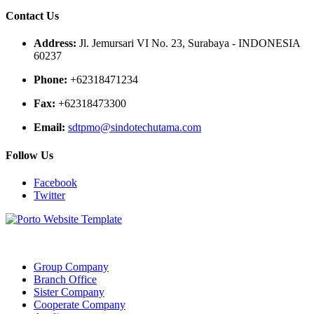
Contact Us
Address:
Jl. Jemursari VI No. 23, Surabaya - INDONESIA
60237
Phone:
+62318471234
Fax:
+62318473300
Email:
sdtpmo@sindotechutama.com
Follow Us
Facebook
Twitter
Web created and developed by Sindotech Utama.
Group Company
Branch Office
Sister Company
Cooperate Company