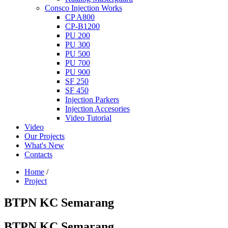
Consco Injection Works
CP A800
CP-B1200
PU 200
PU 300
PU 500
PU 700
PU 900
SF 250
SF 450
Injection Parkers
Injection Accesories
Video Tutorial
Video
Our Projects
What's New
Contacts
Home
/
Project
BTPN KC Semarang
BTPN KC Semarang