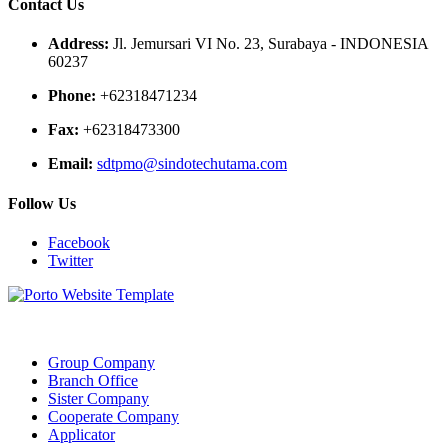
Contact Us
Address:
Jl. Jemursari VI No. 23, Surabaya - INDONESIA
60237
Phone:
+62318471234
Fax:
+62318473300
Email:
sdtpmo@sindotechutama.com
Follow Us
Facebook
Twitter
Web created and developed by Sindotech Utama.
Group Company
Branch Office
Sister Company
Cooperate Company
Applicator