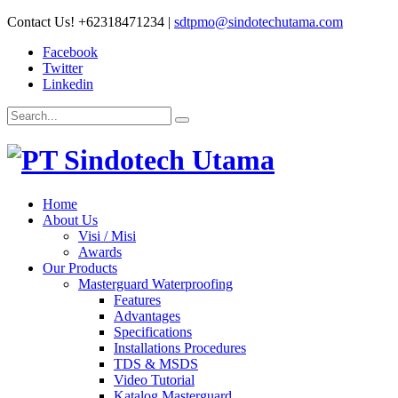
Contact Us!
+62318471234
|
sdtpmo@sindotechutama.com
Facebook
Twitter
Linkedin
Home
About Us
Visi / Misi
Awards
Our Products
Masterguard Waterproofing
Features
Advantages
Specifications
Installations Procedures
TDS & MSDS
Video Tutorial
Katalog Masterguard