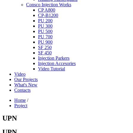
Consco Injection Works
CP A800
CP-B1200
PU 200
PU 300
PU 500
PU 700
PU 900
SF 250
SF 450
Injection Parkers
Injection Accesories
Video Tutorial
Video
Our Projects
What's New
Contacts
Home
/
Project
UPN
UPN