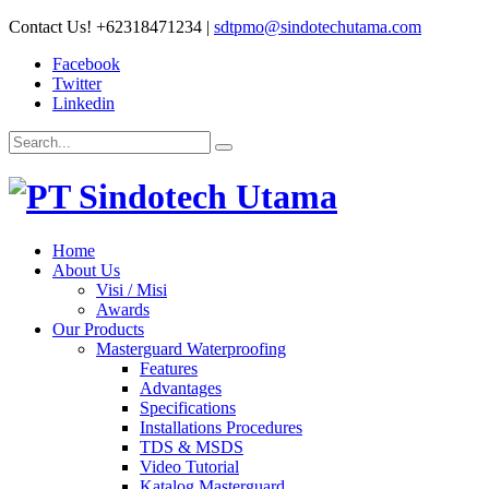
Contact Us!
+62318471234
|
sdtpmo@sindotechutama.com
Facebook
Twitter
Linkedin
Home
About Us
Visi / Misi
Awards
Our Products
Masterguard Waterproofing
Features
Advantages
Specifications
Installations Procedures
TDS & MSDS
Video Tutorial
Katalog Masterguard