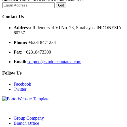
Go!
Contact Us
Address:
Jl. Jemursari VI No. 23, Surabaya - INDONESIA
60237
Phone:
+62318471234
Fax:
+62318473300
Email:
sdtpmo@sindotechutama.com
Follow Us
Facebook
Twitter
Web created and developed by Sindotech Utama.
Group Company
Branch Office