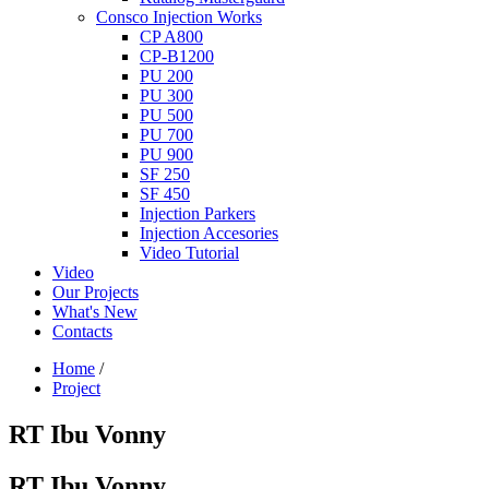
Consco Injection Works
CP A800
CP-B1200
PU 200
PU 300
PU 500
PU 700
PU 900
SF 250
SF 450
Injection Parkers
Injection Accesories
Video Tutorial
Video
Our Projects
What's New
Contacts
Home
/
Project
RT Ibu Vonny
RT Ibu Vonny