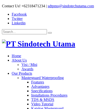
Contact Us!
+62318471234
|
sdtpmo@sindotechutama.com
Facebook
Twitter
Linkedin
Home
About Us
Visi / Misi
Awards
Our Products
Masterguard Waterproofing
Features
Advantages
Specifications
Installations Procedures
TDS & MSDS
Video Tutorial
Katalog Masterguard