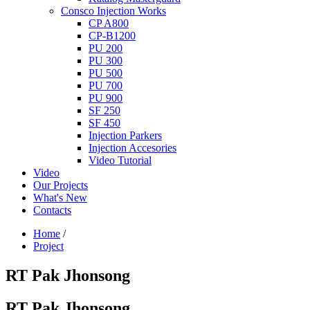
Consco Injection Works
CP A800
CP-B1200
PU 200
PU 300
PU 500
PU 700
PU 900
SF 250
SF 450
Injection Parkers
Injection Accesories
Video Tutorial
Video
Our Projects
What's New
Contacts
Home
/
Project
RT Pak Jhonsong
RT Pak Jhonsong