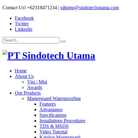
Contact Us!
+62318471234
|
sdtpmo@sindotechutama.com
Facebook
Twitter
Linkedin
Home
About Us
Visi / Misi
Awards
Our Products
Masterguard Waterproofing
Features
Advantages
Specifications
Installations Procedures
TDS & MSDS
Video Tutorial
Katalog Masterguard