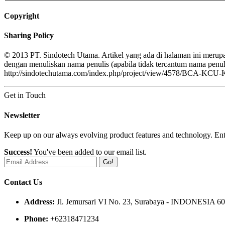
Copyright
Sharing Policy
© 2013 PT. Sindotech Utama. Artikel yang ada di halaman ini merupa
dengan menuliskan nama penulis (apabila tidak tercantum nama pe
http://sindotechutama.com/index.php/project/view/4578/BCA-KCU-K
Get in Touch
Newsletter
Keep up on our always evolving product features and technology. Ente
Success!
You've been added to our email list.
Go!
Contact Us
Address:
Jl. Jemursari VI No. 23, Surabaya - INDONESIA 6
Phone:
+62318471234