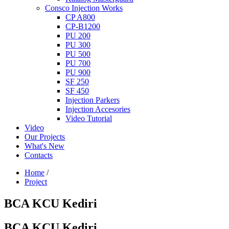
Consco Injection Works
CP A800
CP-B1200
PU 200
PU 300
PU 500
PU 700
PU 900
SF 250
SF 450
Injection Parkers
Injection Accesories
Video Tutorial
Video
Our Projects
What's New
Contacts
Home
/
Project
BCA KCU Kediri
BCA KCU Kediri