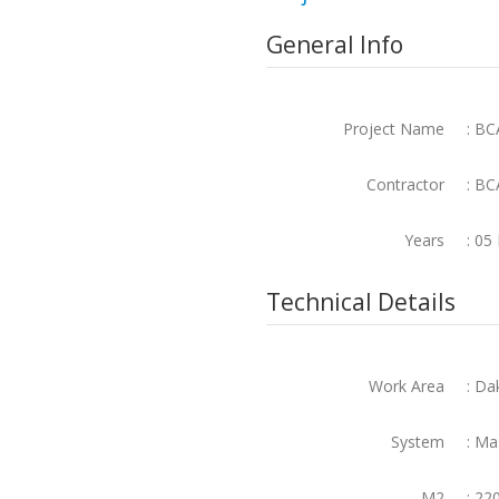
General Info
Project Name
: BC
Contractor
: BC
Years
: 05
Technical Details
Work Area
: Da
System
: Ma
M2
: 22