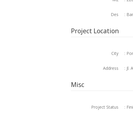
Des
: Ba
Project Location
City
: Po
Address
: Jl
Misc
Project Status
: Fin