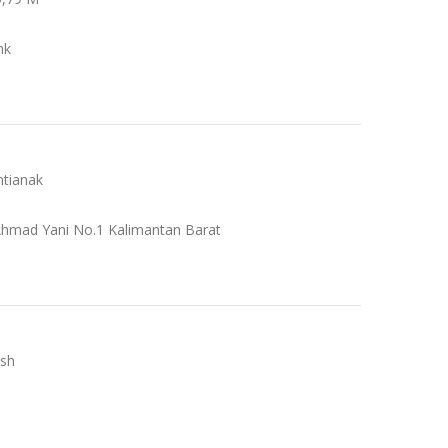
nk
ntianak
. Ahmad Yani No.1 Kalimantan Barat
ish