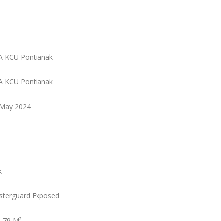
A KCU Pontianak
A KCU Pontianak
 May 2024
k
sterguard Exposed
0,79 M²