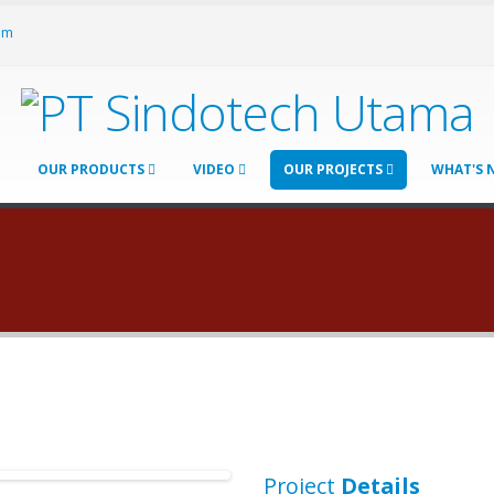
om
OUR PRODUCTS
VIDEO
OUR PROJECTS
WHAT'S
Project
Details