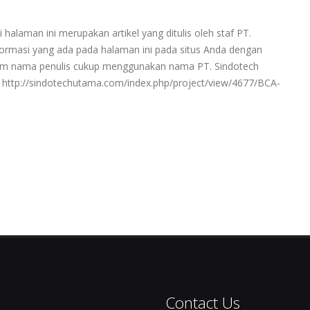
 halaman ini merupakan artikel yang ditulis oleh staf PT.
rmasi yang ada pada halaman ini pada situs Anda dengan
ntum nama penulis cukup menggunakan nama PT. Sindotech
http://sindotechutama.com/index.php/project/view/4677/BCA-
Contact Us