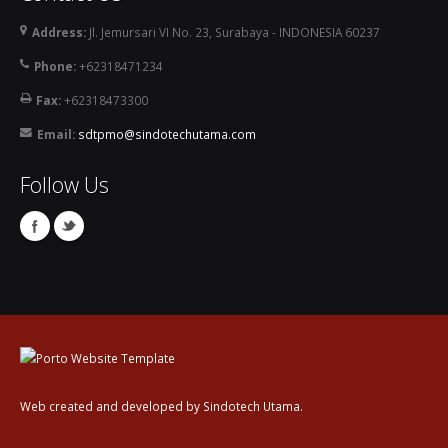
Address:
Jl. Jemursari VI No. 23, Surabaya - INDONESIA 60237
Phone:
+62318471234
Fax:
+62318473300
Email:
sdtpmo@sindotechutama.com
Follow Us
Web created and developed by Sindotech Utama.