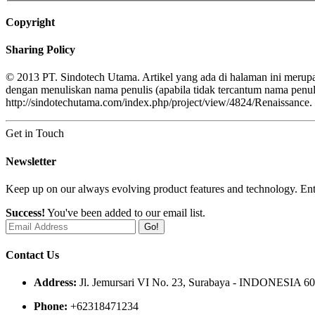
Copyright
Sharing Policy
© 2013 PT. Sindotech Utama. Artikel yang ada di halaman ini merupa
dengan menuliskan nama penulis (apabila tidak tercantum nama pe
http://sindotechutama.com/index.php/project/view/4824/Renaissance.
Get in Touch
Newsletter
Keep up on our always evolving product features and technology. Ente
Success!
You've been added to our email list.
Go!
Contact Us
Address:
Jl. Jemursari VI No. 23, Surabaya - INDONESIA 6
Phone:
+62318471234