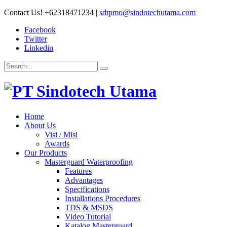
Contact Us!
+62318471234
|
sdtpmo@sindotechutama.com
Facebook
Twitter
Linkedin
Home
About Us
Visi / Misi
Awards
Our Products
Masterguard Waterproofing
Features
Advantages
Specifications
Installations Procedures
TDS & MSDS
Video Tutorial
Katalog Masterguard