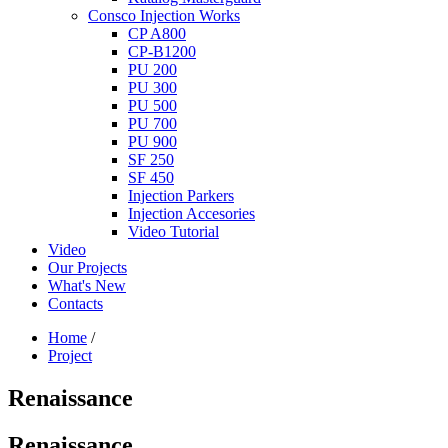
Consco Injection Works
CP A800
CP-B1200
PU 200
PU 300
PU 500
PU 700
PU 900
SF 250
SF 450
Injection Parkers
Injection Accesories
Video Tutorial
Video
Our Projects
What's New
Contacts
Home
/
Project
Renaissance
Renaissance