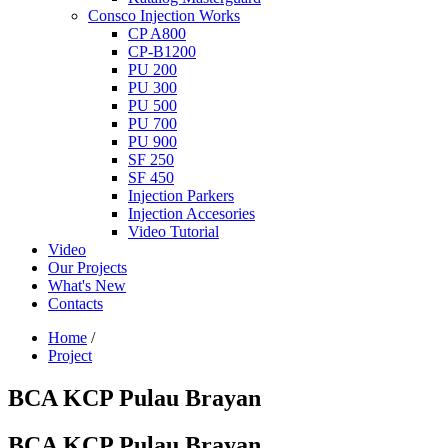
Consco Injection Works
CP A800
CP-B1200
PU 200
PU 300
PU 500
PU 700
PU 900
SF 250
SF 450
Injection Parkers
Injection Accesories
Video Tutorial
Video
Our Projects
What's New
Contacts
Home
/
Project
BCA KCP Pulau Brayan
BCA KCP Pulau Brayan