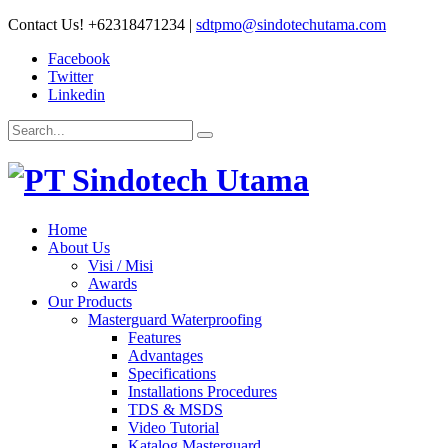
Contact Us!
+62318471234
|
sdtpmo@sindotechutama.com
Facebook
Twitter
Linkedin
Home
About Us
Visi / Misi
Awards
Our Products
Masterguard Waterproofing
Features
Advantages
Specifications
Installations Procedures
TDS & MSDS
Video Tutorial
Katalog Masterguard