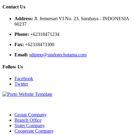
Contact Us
Address:
Jl. Jemursari VI No. 23, Surabaya - INDONESIA
60237
Phone:
+62318471234
Fax:
+62318473300
Email:
sdtpmo@sindotechutama.com
Follow Us
Facebook
Twitter
Web created and developed by Sindotech Utama.
Group Company
Branch Office
Sister Company
Cooperate Company