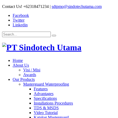
Contact Us!
+62318471234
|
sdtpmo@sindotechutama.com
Facebook
Twitter
Linkedin
Home
About Us
Visi / Misi
Awards
Our Products
Masterguard Waterproofing
Features
Advantages
Specifications
Installations Procedures
TDS & MSDS
Video Tutorial
Katalog Masterguard