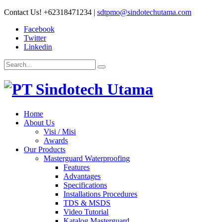
Contact Us!
+62318471234
|
sdtpmo@sindotechutama.com
Facebook
Twitter
Linkedin
Home
About Us
Visi / Misi
Awards
Our Products
Masterguard Waterproofing
Features
Advantages
Specifications
Installations Procedures
TDS & MSDS
Video Tutorial
Katalog Masterguard