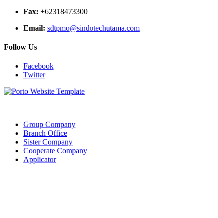
Fax:
+62318473300
Email:
sdtpmo@sindotechutama.com
Follow Us
Facebook
Twitter
Web created and developed by Sindotech Utama.
Group Company
Branch Office
Sister Company
Cooperate Company
Applicator