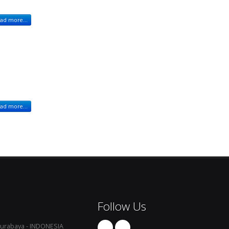
ad more...
ad more...
Follow Us
, Surabaya - INDONESIA