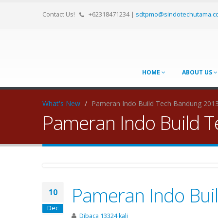
Contact Us!
+62318471234
|
sdtpmo@sindotechutama.c
HOME
ABOUT US
What's New
/
Pameran Indo Build Tech Bandung 201
Pameran Indo Build 
Pameran Indo Bui
10
Dec
Dibaca 13324 kali