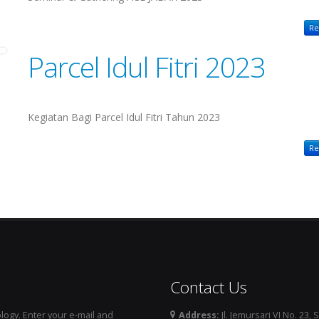
Re
Parcel Idul Fitri 2023
Kegiatan Bagi Parcel Idul Fitri Tahun 2023
Re
Contact Us
ogy. Enter your e-mail and
Address:
Jl. Jemursari VI No. 23