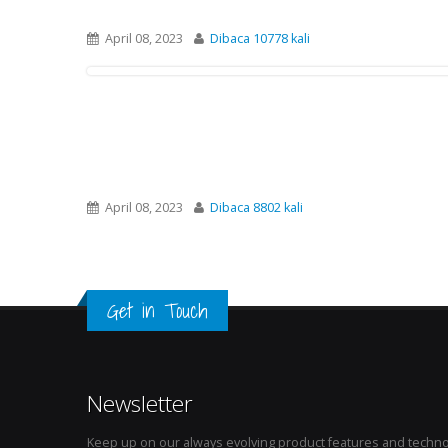
April 08, 2023
Dibaca 10778 kali
April 08, 2023
Dibaca 8802 kali
Get in Touch
Newsletter
Keep up on our always evolving product features and technol