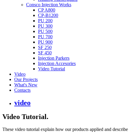
Consco Injection Works
CP A800
CP-B1200
PU 200
PU 300
PU 500
PU 700
PU 900
SF 250
SF 450
Injection Parkers
Injection Accesories
Video Tutorial
Video
Our Projects
What's New
Contacts
video
Video
Tutorial
.
These video tutorial explain how our products applied and describe