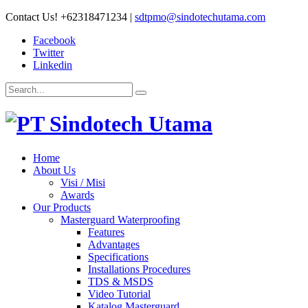
Contact Us!
+62318471234
|
sdtpmo@sindotechutama.com
Facebook
Twitter
Linkedin
Home
About Us
Visi / Misi
Awards
Our Products
Masterguard Waterproofing
Features
Advantages
Specifications
Installations Procedures
TDS & MSDS
Video Tutorial
Katalog Masterguard