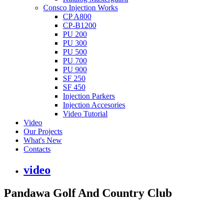
Consco Injection Works
CP A800
CP-B1200
PU 200
PU 300
PU 500
PU 700
PU 900
SF 250
SF 450
Injection Parkers
Injection Accesories
Video Tutorial
Video
Our Projects
What's New
Contacts
video
Pandawa Golf And Country Club