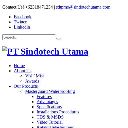
Contact Us!
+62318471234
|
sdtpmo@sindotechutama.com
Facebook
Twitter
Linkedin
Home
About Us
Visi / Misi
Awards
Our Products
Masterguard Waterproofing
Features
Advantages
Specifications
Installations Procedures
TDS & MSDS
Video Tutorial
Katalog Masterguard