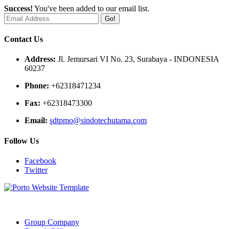
Success!
You've been added to our email list.
Go!
Contact Us
Address:
Jl. Jemursari VI No. 23, Surabaya - INDONESIA
60237
Phone:
+62318471234
Fax:
+62318473300
Email:
sdtpmo@sindotechutama.com
Follow Us
Facebook
Twitter
Web created and developed by Sindotech Utama.
Group Company