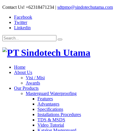
Contact Us!
+62318471234
|
sdtpmo@sindotechutama.com
Facebook
Twitter
Linkedin
Home
About Us
Visi / Misi
Awards
Our Products
Masterguard Waterproofing
Features
Advantages
Specifications
Installations Procedures
TDS & MSDS
Video Tutorial
Katalog Masterguard