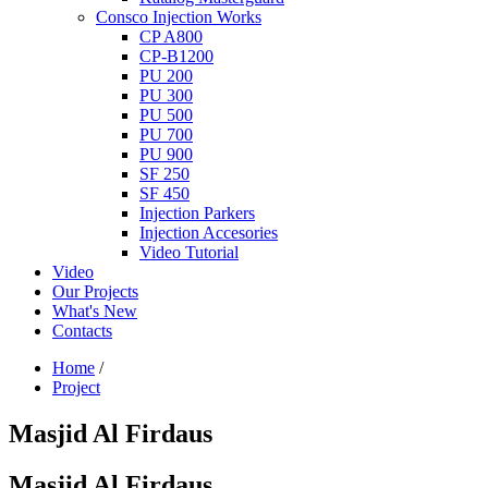
Consco Injection Works
CP A800
CP-B1200
PU 200
PU 300
PU 500
PU 700
PU 900
SF 250
SF 450
Injection Parkers
Injection Accesories
Video Tutorial
Video
Our Projects
What's New
Contacts
Home
/
Project
Masjid Al Firdaus
Masjid Al Firdaus