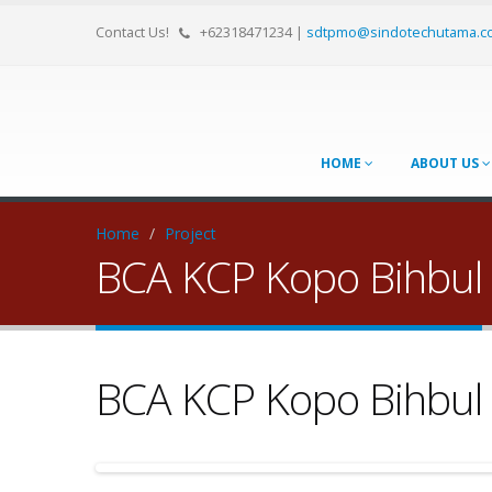
Contact Us!
+62318471234
|
sdtpmo@sindotechutama.c
HOME
ABOUT US
Home
/
Project
BCA KCP Kopo Bihbul
BCA KCP Kopo Bihbul