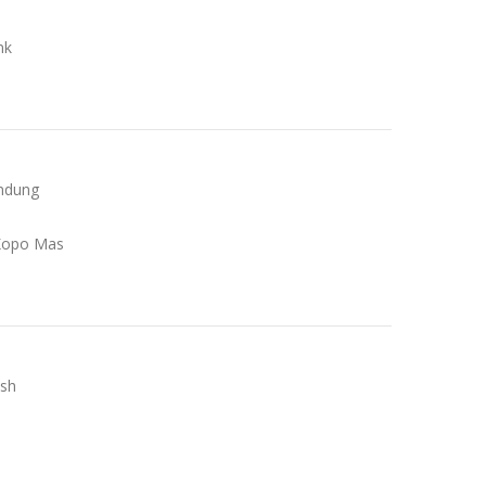
nk
ndung
. Kopo Mas
ish