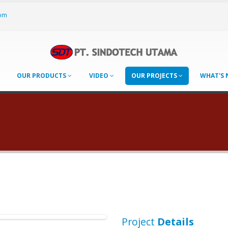
om
OUR PRODUCTS
VIDEO
OUR PROJECTS
WHAT'S
Project
Details