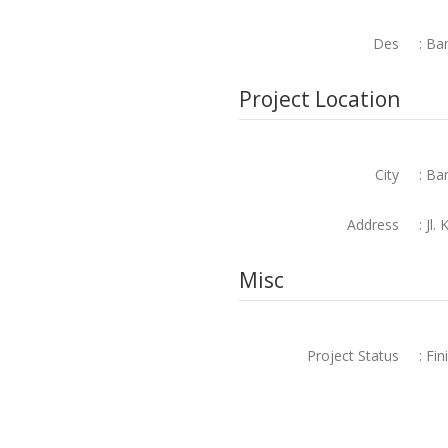
Des
: Ba
Project Location
City
: Ba
Address
: Jl
Misc
Project Status
: Fin