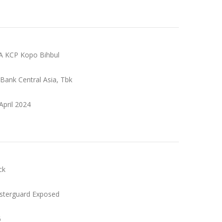
A KCP Kopo Bihbul
 Bank Central Asia, Tbk
 April 2024
ck
sterguard Exposed
6