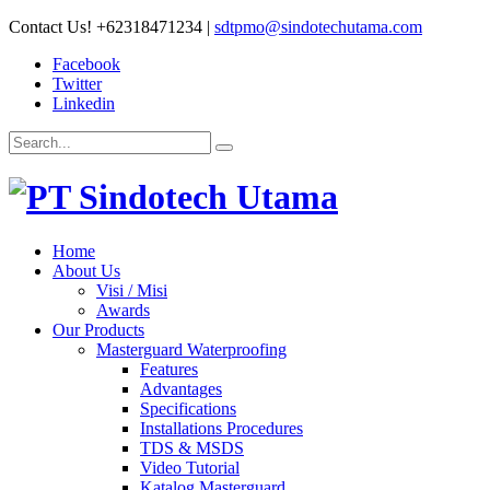
Contact Us!
+62318471234
|
sdtpmo@sindotechutama.com
Facebook
Twitter
Linkedin
Home
About Us
Visi / Misi
Awards
Our Products
Masterguard Waterproofing
Features
Advantages
Specifications
Installations Procedures
TDS & MSDS
Video Tutorial
Katalog Masterguard