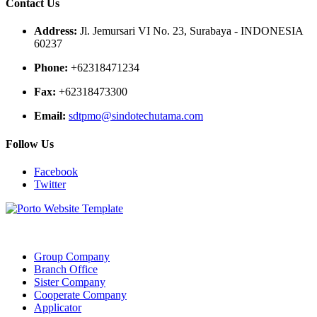
Contact Us
Address:
Jl. Jemursari VI No. 23, Surabaya - INDONESIA
60237
Phone:
+62318471234
Fax:
+62318473300
Email:
sdtpmo@sindotechutama.com
Follow Us
Facebook
Twitter
Web created and developed by Sindotech Utama.
Group Company
Branch Office
Sister Company
Cooperate Company
Applicator