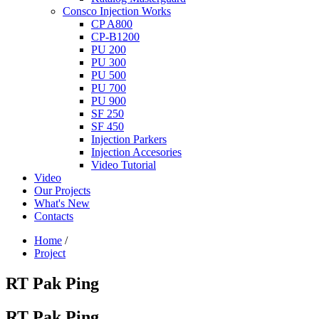
Consco Injection Works
CP A800
CP-B1200
PU 200
PU 300
PU 500
PU 700
PU 900
SF 250
SF 450
Injection Parkers
Injection Accesories
Video Tutorial
Video
Our Projects
What's New
Contacts
Home
/
Project
RT Pak Ping
RT Pak Ping