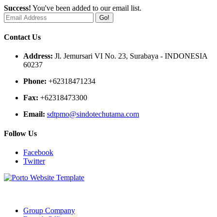
Success!
You've been added to our email list.
Go!
Contact Us
Address:
Jl. Jemursari VI No. 23, Surabaya - INDONESIA
60237
Phone:
+62318471234
Fax:
+62318473300
Email:
sdtpmo@sindotechutama.com
Follow Us
Facebook
Twitter
Web created and developed by Sindotech Utama.
Group Company