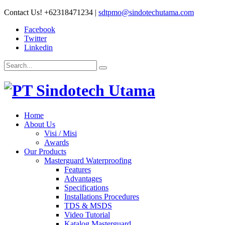
Contact Us!
+62318471234
|
sdtpmo@sindotechutama.com
Facebook
Twitter
Linkedin
Home
About Us
Visi / Misi
Awards
Our Products
Masterguard Waterproofing
Features
Advantages
Specifications
Installations Procedures
TDS & MSDS
Video Tutorial
Katalog Masterguard