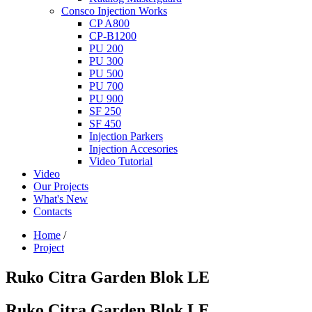
Consco Injection Works
CP A800
CP-B1200
PU 200
PU 300
PU 500
PU 700
PU 900
SF 250
SF 450
Injection Parkers
Injection Accesories
Video Tutorial
Video
Our Projects
What's New
Contacts
Home
/
Project
Ruko Citra Garden Blok LE
Ruko Citra Garden Blok LE