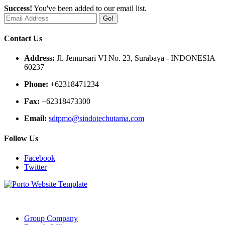
Success!
You've been added to our email list.
Go!
Contact Us
Address:
Jl. Jemursari VI No. 23, Surabaya - INDONESIA
60237
Phone:
+62318471234
Fax:
+62318473300
Email:
sdtpmo@sindotechutama.com
Follow Us
Facebook
Twitter
Web created and developed by Sindotech Utama.
Group Company