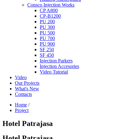
Consco Injection Works
CP A800
CP-B1200
PU 200
PU 300
PU 500
PU 700
PU 900
SF 250
SF 450
Injection Parkers
Injection Accesories
Video Tutorial
Video
Our Projects
What's New
Contacts
Home
/
Project
Hotel Patrajasa
Hotel Patrajasa