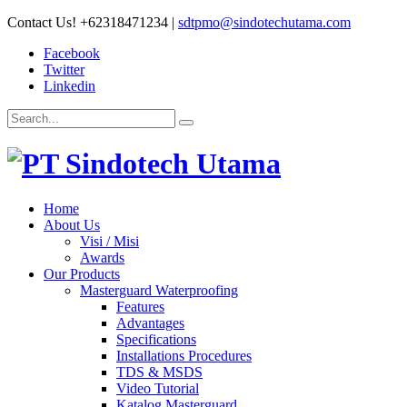
Contact Us!
+62318471234
|
sdtpmo@sindotechutama.com
Facebook
Twitter
Linkedin
Home
About Us
Visi / Misi
Awards
Our Products
Masterguard Waterproofing
Features
Advantages
Specifications
Installations Procedures
TDS & MSDS
Video Tutorial
Katalog Masterguard