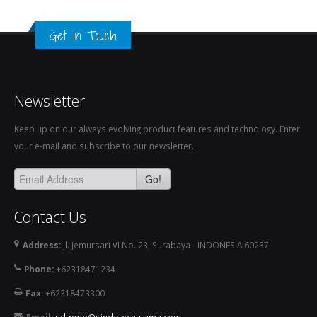
Get in Touch
Newsletter
Keep up on our always evolving product features and technology. Enter
your e-mail and subscribe to our newsletter.
Go!
Contact Us
Address:
Jl. Jemursari VI No. 23, Surabaya - INDONESIA 60237
Phone:
+62318471234
Fax:
+62318473300