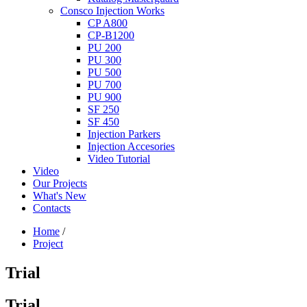
Consco Injection Works
CP A800
CP-B1200
PU 200
PU 300
PU 500
PU 700
PU 900
SF 250
SF 450
Injection Parkers
Injection Accesories
Video Tutorial
Video
Our Projects
What's New
Contacts
Home
/
Project
Trial
Trial