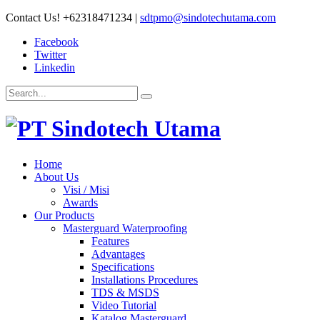
Contact Us!
+62318471234
|
sdtpmo@sindotechutama.com
Facebook
Twitter
Linkedin
Home
About Us
Visi / Misi
Awards
Our Products
Masterguard Waterproofing
Features
Advantages
Specifications
Installations Procedures
TDS & MSDS
Video Tutorial
Katalog Masterguard