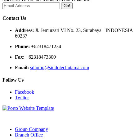
Go!
Contact Us
Address:
Jl. Jemursari VI No. 23, Surabaya - INDONESIA
60237
Phone:
+62318471234
Fax:
+62318473300
Email:
sdtpmo@sindotechutama.com
Follow Us
Facebook
Twitter
Web created and developed by Sindotech Utama.
Group Company
Branch Office