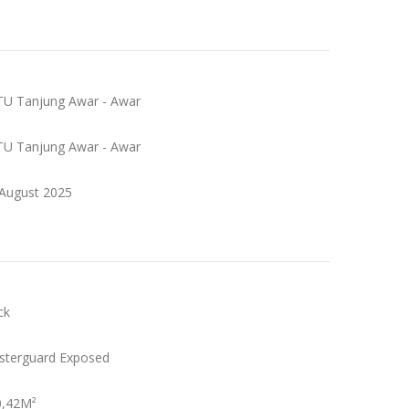
TU Tanjung Awar - Awar
LTU Tanjung Awar - Awar
 August 2025
ck
sterguard Exposed
0,42M²