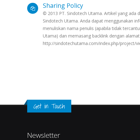
Sharing Policy
© 2013 PT. Sindotech Utama. Artikel yang ada di
Sindotech Utama. Anda dapat menggunakan info
menuliskan nama penulis (apabila tidak terca
Utama) dan memasang backlink dengan alamat
http://sindotechutama.com/index.php/project/
Get in Touch
Newsletter