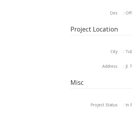
Des
: Off
Project Location
City
: Tu
Address
: Jl
Misc
Project Status
: In