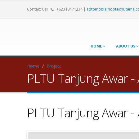
Contact Us!
+62318471234
|
sdtpmo@sindotechutama.c
HOME
ABOUT US
Home
/
Project
PLTU Tanjung Awar -
PLTU Tanjung Awar -