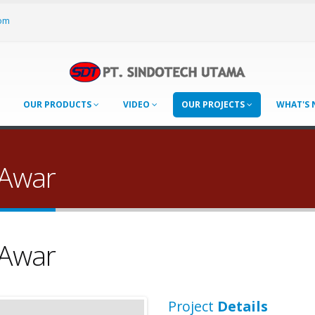
om
OUR PRODUCTS
VIDEO
OUR PROJECTS
WHAT'S
 Awar
 Awar
Project
Details