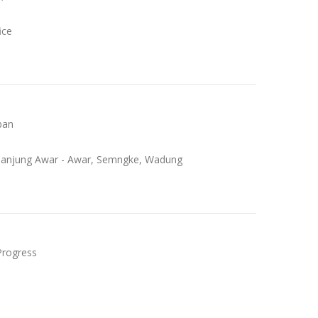
ice
ban
. Tanjung Awar - Awar, Semngke, Wadung
 Progress