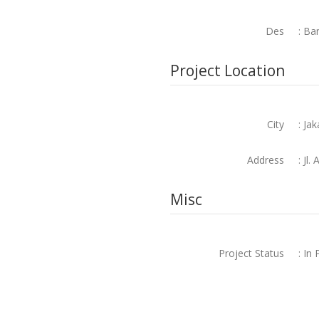
Des
: Ba
Project Location
City
: Ja
Address
: J
Misc
Project Status
: In