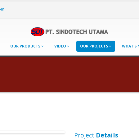
om
OUR PRODUCTS
VIDEO
OUR PROJECTS
WHAT'S
Project
Details