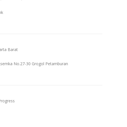
nk
karta Barat
l. Asemka No.27-30 Grogol Petamburan
 Progress