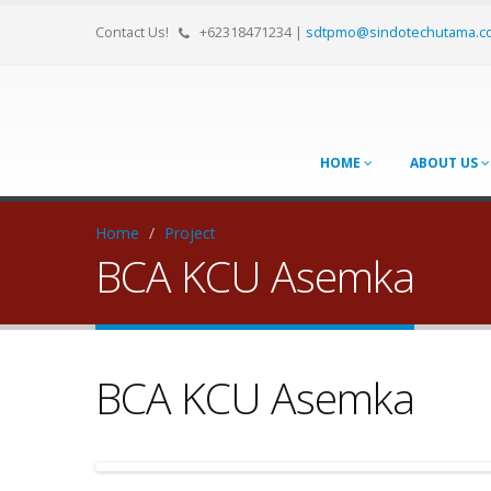
Contact Us!
+62318471234
|
sdtpmo@sindotechutama.c
HOME
ABOUT US
Home
/
Project
BCA KCU Asemka
BCA KCU Asemka