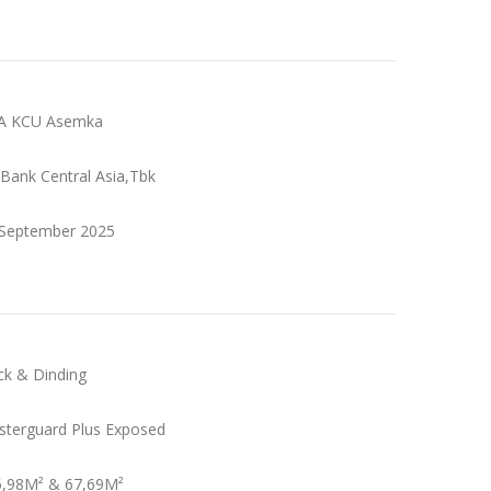
CA KCU Asemka
 Bank Central Asia,Tbk
 September 2025
ck & Dinding
sterguard Plus Exposed
6,98M² & 67,69M²