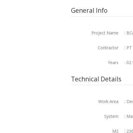
General Info
Project Name
: B
Contractor
: PT
Years
: 02
Technical Details
Work Area
: De
System
: Ma
M2
: 23