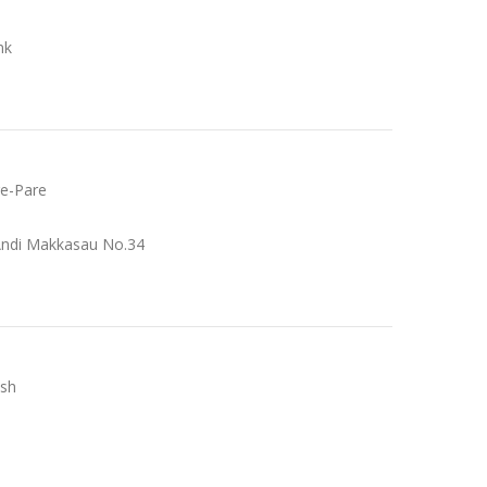
nk
re-Pare
. Andi Makkasau No.34
ish