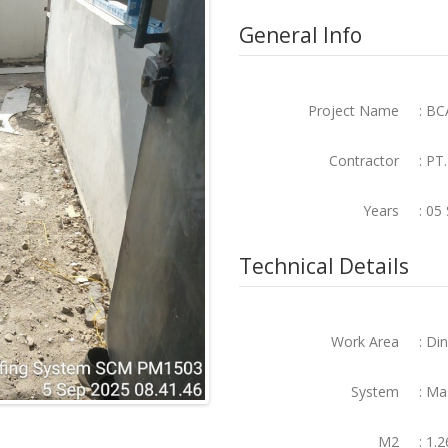
General Info
Project Name
: BC
Contractor
: PT
Years
: 05
Technical Details
Work Area
: Di
System
: Ma
M2
: 1.