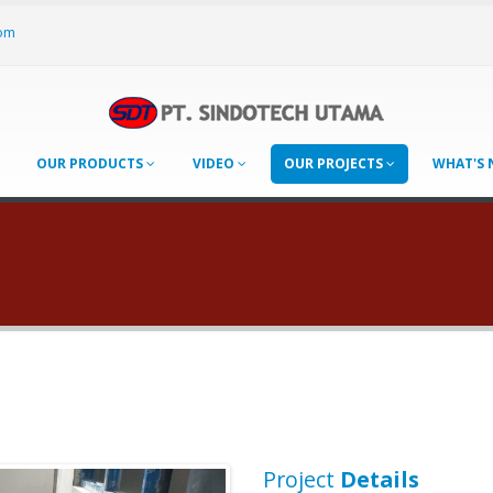
om
OUR PRODUCTS
VIDEO
OUR PROJECTS
WHAT'S
Project
Details