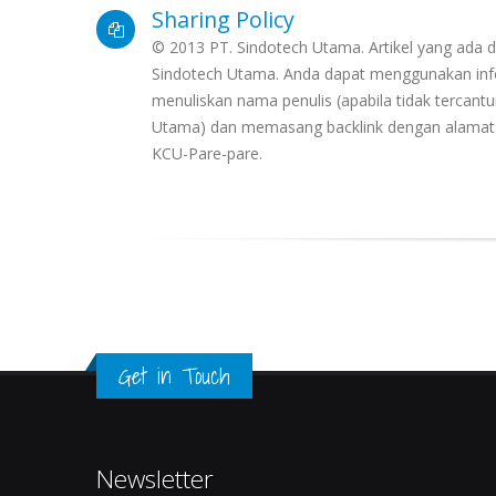
Sharing Policy
© 2013 PT. Sindotech Utama. Artikel yang ada di
Sindotech Utama. Anda dapat menggunakan info
menuliskan nama penulis (apabila tidak terca
Utama) dan memasang backlink dengan alamat 
KCU-Pare-pare.
Get in Touch
Newsletter