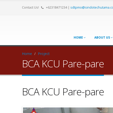
Contact Us!
+62318471234
|
sdtpmo@sindotechutama.c
HOME
ABOUT US
Home
/
Project
BCA KCU Pare-pare
BCA KCU Pare-pare