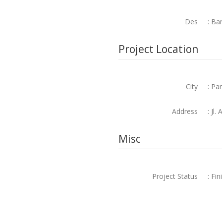
Des
: Ba
Project Location
City
: Pa
Address
: Jl
Misc
Project Status
: Fin