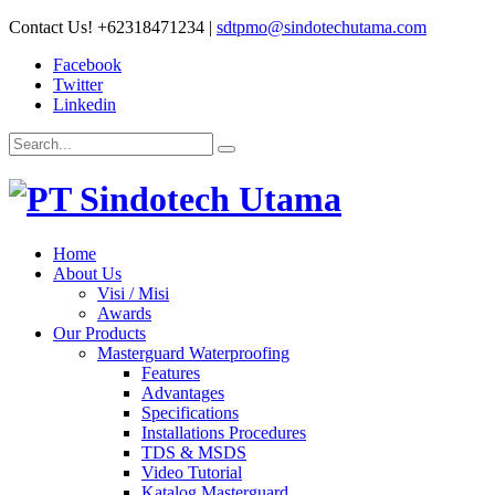
Contact Us!
+62318471234
|
sdtpmo@sindotechutama.com
Facebook
Twitter
Linkedin
Home
About Us
Visi / Misi
Awards
Our Products
Masterguard Waterproofing
Features
Advantages
Specifications
Installations Procedures
TDS & MSDS
Video Tutorial
Katalog Masterguard