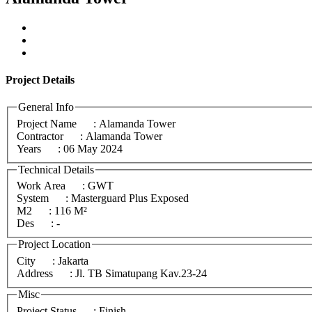
Project
Details
General Info
Project Name
: Alamanda Tower
Contractor
: Alamanda Tower
Years
: 06 May 2024
Technical Details
Work Area
: GWT
System
: Masterguard Plus Exposed
M2
: 116 M²
Des
: -
Project Location
City
: Jakarta
Address
: Jl. TB Simatupang Kav.23-24
Misc
Project Status
: Finish