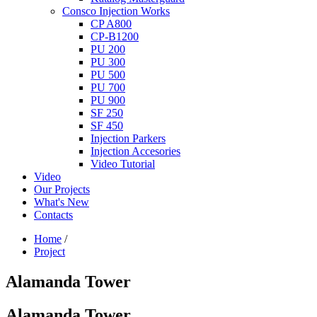
Consco Injection Works
CP A800
CP-B1200
PU 200
PU 300
PU 500
PU 700
PU 900
SF 250
SF 450
Injection Parkers
Injection Accesories
Video Tutorial
Video
Our Projects
What's New
Contacts
Home
/
Project
Alamanda Tower
Alamanda Tower