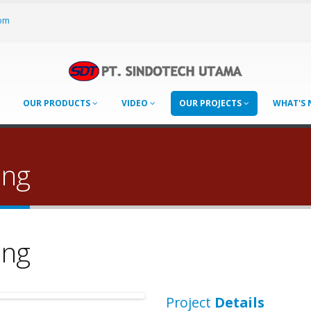
om
OUR PRODUCTS
VIDEO
OUR PROJECTS
WHAT'S
ing
ing
Project
Details