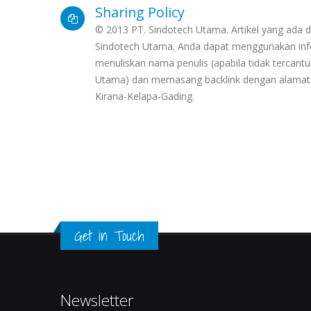
Sharing Policy
© 2013 PT. Sindotech Utama. Artikel yang ada di
Sindotech Utama. Anda dapat menggunakan info
menuliskan nama penulis (apabila tidak terca
Utama) dan memasang backlink dengan alamat h
Kirana-Kelapa-Gading.
Get in Touch
Newsletter