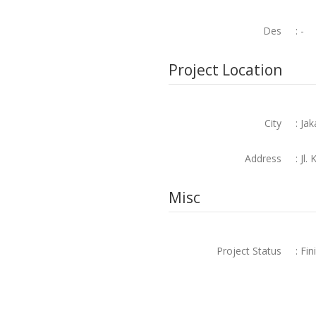
Des
: -
Project Location
City
: Ja
Address
: Jl
Misc
Project Status
: Fin