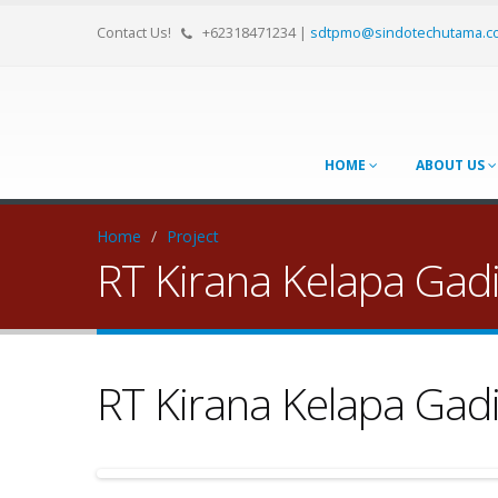
Contact Us!
+62318471234
|
sdtpmo@sindotechutama.c
HOME
ABOUT US
Home
/
Project
RT Kirana Kelapa Gad
RT Kirana Kelapa Gad