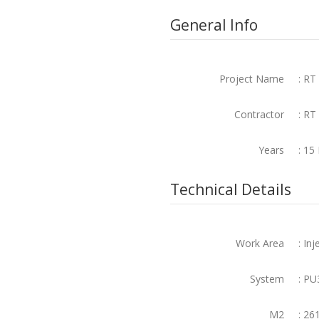
General Info
Project Name
: RT
Contractor
: RT
Years
: 15
Technical Details
Work Area
: Inj
System
: PU
M2
: 26