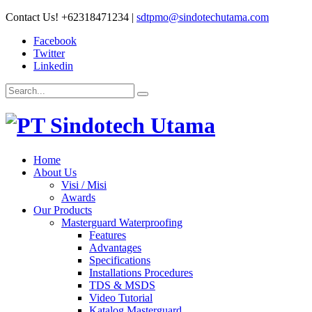
Contact Us!
+62318471234
|
sdtpmo@sindotechutama.com
Facebook
Twitter
Linkedin
Home
About Us
Visi / Misi
Awards
Our Products
Masterguard Waterproofing
Features
Advantages
Specifications
Installations Procedures
TDS & MSDS
Video Tutorial
Katalog Masterguard