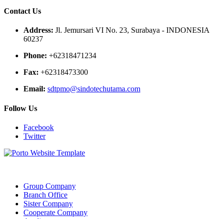
Contact Us
Address:
Jl. Jemursari VI No. 23, Surabaya - INDONESIA
60237
Phone:
+62318471234
Fax:
+62318473300
Email:
sdtpmo@sindotechutama.com
Follow Us
Facebook
Twitter
Web created and developed by Sindotech Utama.
Group Company
Branch Office
Sister Company
Cooperate Company