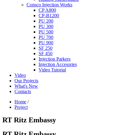
Consco Injection Works
CP A800
CP-B1200
PU 200
PU 300
PU 500
PU 700
PU 900
SF 250
SF 450
Injection Parkers
Injection Accesories
Video Tutorial
Video
Our Projects
What's New
Contacts
Home
/
Project
RT Ritz Embassy
RT Ritz Embassy