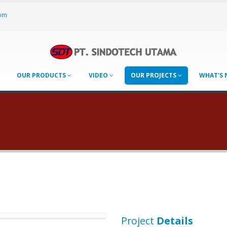
om
OUR PRODUCTS
VIDEO
OUR PROJECTS
WHAT'S
Project
Details