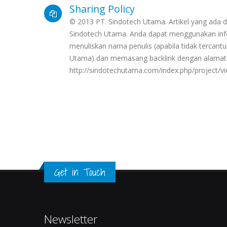
Sharing Policy
© 2013 PT. Sindotech Utama. Artikel yang ada di
Sindotech Utama. Anda dapat menggunakan info
menuliskan nama penulis (apabila tidak terca
Utama) dan memasang backlink dengan alamat
http://sindotechutama.com/index.php/project/v
Get in Touch
Newsletter