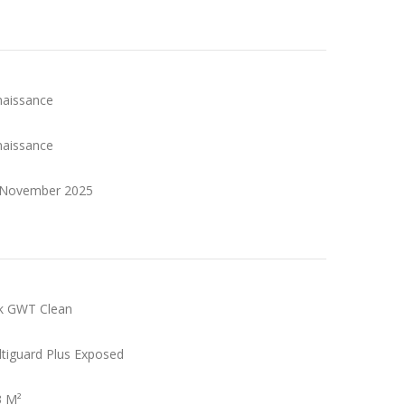
naissance
naissance
8 November 2025
ak GWT Clean
ltiguard Plus Exposed
3 M²