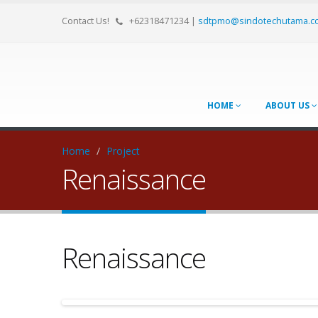
Contact Us!
+62318471234
|
sdtpmo@sindotechutama.c
HOME
ABOUT US
Home
/
Project
Renaissance
Renaissance