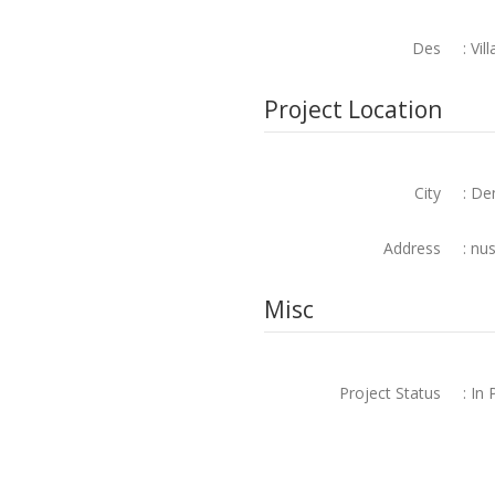
Des
: Vill
Project Location
City
: De
Address
: nu
Misc
Project Status
: In