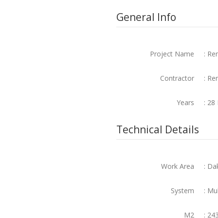
General Info
Project Name
: Re
Contractor
: Re
Years
: 2
Technical Details
Work Area
: D
System
: Mu
M2
: 24