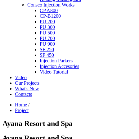
Consco Injection Works
CP A800
CP-B1200
PU 200
PU 300
PU 500
PU 700
PU 900
SF 250
SF 450
Injection Parkers
Injection Accesories
Video Tutorial
Video
Our Projects
What's New
Contacts
Home
/
Project
Ayana Resort and Spa
Ayana Resort and Spa