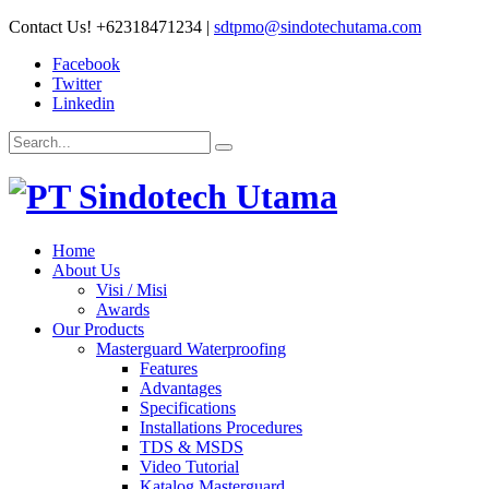
Contact Us!
+62318471234
|
sdtpmo@sindotechutama.com
Facebook
Twitter
Linkedin
Home
About Us
Visi / Misi
Awards
Our Products
Masterguard Waterproofing
Features
Advantages
Specifications
Installations Procedures
TDS & MSDS
Video Tutorial
Katalog Masterguard