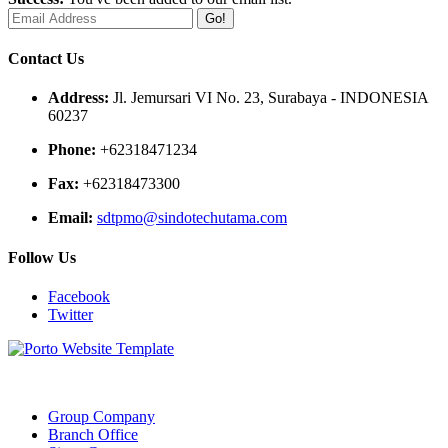
Go!
Contact Us
Address:
Jl. Jemursari VI No. 23, Surabaya - INDONESIA
60237
Phone:
+62318471234
Fax:
+62318473300
Email:
sdtpmo@sindotechutama.com
Follow Us
Facebook
Twitter
Web created and developed by Sindotech Utama.
Group Company
Branch Office