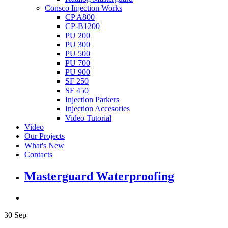
Consco Injection Works
CP A800
CP-B1200
PU 200
PU 300
PU 500
PU 700
PU 900
SF 250
SF 450
Injection Parkers
Injection Accesories
Video Tutorial
Video
Our Projects
What's New
Contacts
Masterguard Waterproofing
30
Sep