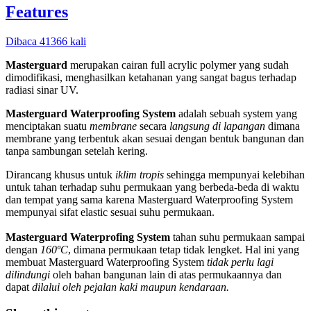
Features
Dibaca 41366 kali
Masterguard
merupakan cairan full acrylic polymer yang sudah
dimodifikasi, menghasilkan ketahanan yang sangat bagus terhadap
radiasi sinar UV.
Masterguard Waterproofing System
adalah sebuah system yang
menciptakan suatu
membrane
secara
langsung di lapangan
dimana
membrane yang terbentuk akan sesuai dengan bentuk bangunan dan
tanpa sambungan setelah kering.
Dirancang khusus untuk
iklim tropis
sehingga mempunyai kelebihan
untuk tahan terhadap suhu permukaan yang berbeda-beda di waktu
dan tempat yang sama karena Masterguard Waterproofing System
mempunyai sifat elastic sesuai suhu permukaan.
Masterguard Waterprofing System
tahan suhu permukaan sampai
dengan
160ºC
, dimana permukaan tetap tidak lengket. Hal ini yang
membuat Masterguard Waterproofing System
tidak perlu lagi
dilindungi
oleh bahan bangunan lain di atas permukaannya dan
dapat
dilalui oleh pejalan kaki maupun kendaraan.