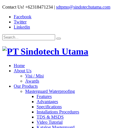
Contact Us!
+62318471234
|
sdtpmo@sindotechutama.com
Facebook
Twitter
Linkedin
Home
About Us
Visi / Misi
Awards
Our Products
Masterguard Waterproofing
Features
Advantages
Specifications
Installations Procedures
TDS & MSDS
Video Tutorial
Katalog Masterguard