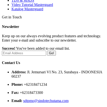
TDS & MSDS
Video Tutorial Masterguard
Katalog Masterguard
Get in Touch
Newsletter
Keep up on our always evolving product features and technology.
Enter your e-mail and subscribe to our newsletter.
Success!
You've been added to our email list.
Go!
Contact Us
Address:
Jl. Jemursari VI No. 23, Surabaya - INDONESIA
60237
Phone:
+62318471234
Fax:
+62318473300
Email:
sdtpmo@sindotechutama.com