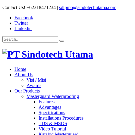
Contact Us!
+62318471234
|
sdtpmo@sindotechutama.com
Facebook
Twitter
Linkedin
Home
About Us
Visi / Misi
Awards
Our Products
Masterguard Waterproofing
Features
Advantages
Specifications
Installations Procedures
TDS & MSDS
Video Tutorial
Katalog Masterguard