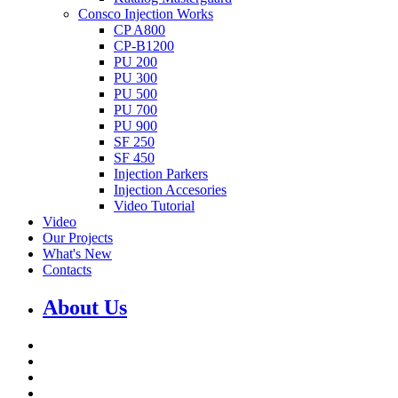
Consco Injection Works
CP A800
CP-B1200
PU 200
PU 300
PU 500
PU 700
PU 900
SF 250
SF 450
Injection Parkers
Injection Accesories
Video Tutorial
Video
Our Projects
What's New
Contacts
About Us