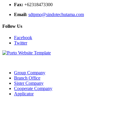
Fax:
+62318473300
Email:
sdtpmo@sindotechutama.com
Follow Us
Facebook
Twitter
Web created and developed by Sindotech Utama.
Group Company
Branch Office
Sister Company
Cooperate Company
Applicator