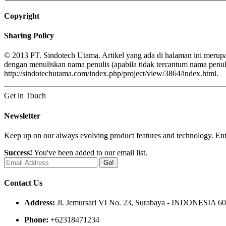
Copyright
Sharing Policy
© 2013 PT. Sindotech Utama. Artikel yang ada di halaman ini merupa
dengan menuliskan nama penulis (apabila tidak tercantum nama pe
http://sindotechutama.com/index.php/project/view/3864/index.html.
Get in Touch
Newsletter
Keep up on our always evolving product features and technology. Ente
Success!
You've been added to our email list.
Go!
Contact Us
Address:
Jl. Jemursari VI No. 23, Surabaya - INDONESIA 6
Phone:
+62318471234