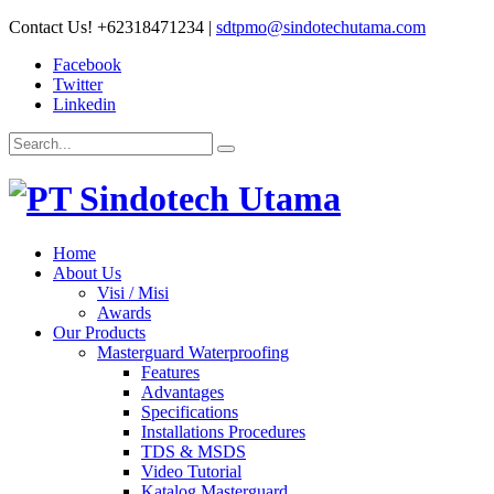
Contact Us!
+62318471234
|
sdtpmo@sindotechutama.com
Facebook
Twitter
Linkedin
Home
About Us
Visi / Misi
Awards
Our Products
Masterguard Waterproofing
Features
Advantages
Specifications
Installations Procedures
TDS & MSDS
Video Tutorial
Katalog Masterguard