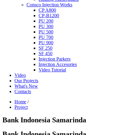
Consco Injection Works
CP A800
CP-B1200
PU 200
PU 300
PU 500
PU 700
PU 900
SF 250
SF 450
Injection Parkers
Injection Accesories
Video Tutorial
Video
Our Projects
What's New
Contacts
Home
/
Project
Bank Indonesia Samarinda
Bank Indonesia Samarinda